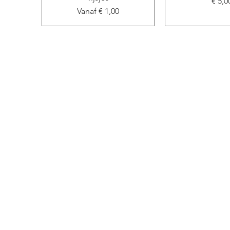
Prijs
€ 5,0
Verkoopprijs
Vanaf
€ 1,00