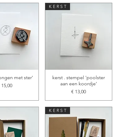
K E R S T
ongen met ster'
kerst . stempel 'poolster
aan een koordje'
rijs
 15,00
Prijs
€ 13,00
K E R S T