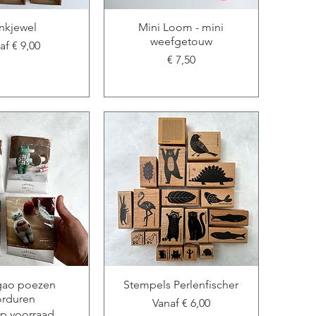
nkjewel
Mini Loom - mini
weefgetouw
koopprijs
naf
€ 9,00
Prijs
€ 7,50
ao poezen
Stempels Perlenfischer
rduren
Verkoopprijs
Vanaf
€ 6,00
op voorraad