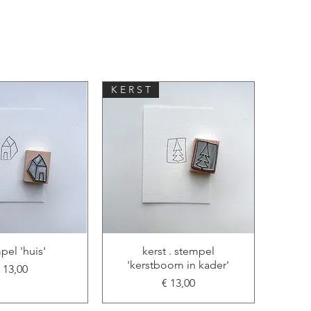
K E R S T
pel 'huis'
kerst . stempel
'kerstboom in kader'
rijs
 13,00
Prijs
€ 13,00