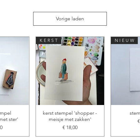
Vorige laden
K E R S T
N I E U W
tempel
kerst stempel 'shopper -
stem
et ster'
meisje met zakken'
P
€
Prijs
00
€ 18,00