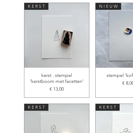
K E R S T
N I E U W
kerst . stempel
stempel 'kof
'kerstboom met facetten'
Prijs
€ 8,0
Prijs
€ 13,00
K E R S T
K E R S T