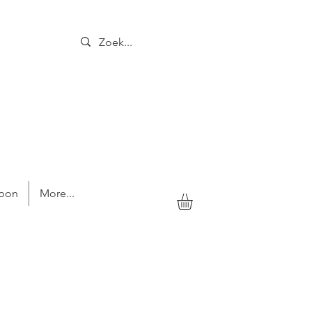
bon
More...