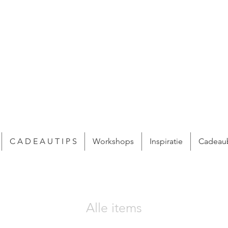
C A D E A U T I P S
Workshops
Inspiratie
Cadeau
Alle items