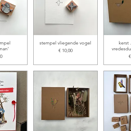
tempel
stempel vliegende vogel
kerst 
man'
vredesdu
Prijs
€ 10,00
P
00
€