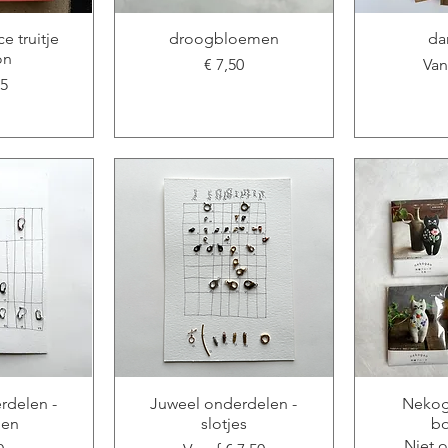
e truitje
droogbloemen
da
on
Prijs
Ver
€ 7,50
Va
95
rdelen -
Juweel onderdelen -
Nekog
len
slotjes
bo
Niet 