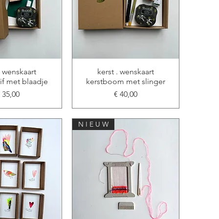
. wenskaart
kerst . wenskaart
if met blaadje
kerstboom met slinger
rijs
Prijs
 35,00
€ 40,00
N I E U W