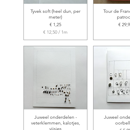
Tyvek soft (heel dun, per
Tour de Franc
meter)
patro
Prijs
Prijs
€ 1,25
€ 29,
€ 12,50
/
1m
€
1
2
,
5
0
p
e
r
1
M
e
t
Juweel onderdelen -
Juweel onde
e
veterklemmen, kalotjes,
oorbel
r
vijsjes