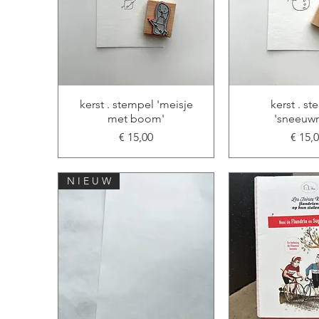
kerst . stempel 'meisje
kerst . s
met boom'
'sneeuw
Prijs
Prijs
€ 15,00
€ 15,
N I E U W