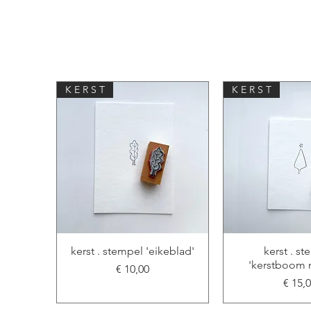
K E R S T
K E R S T
kerst . stempel 'eikeblad'
kerst . s
'kerstboom m
Prijs
€ 10,00
Prijs
€ 15,