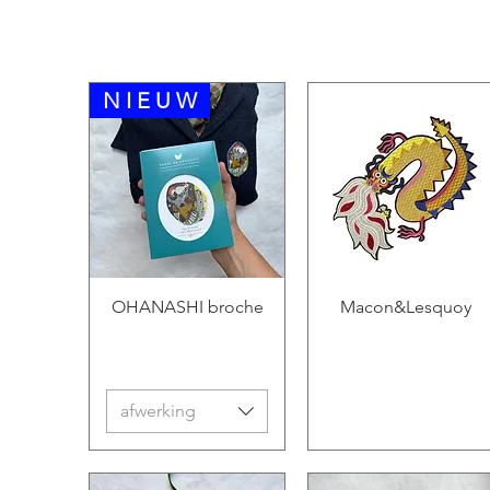
N I E U W
OHANASHI broche
Macon&Lesquoy
afwerking