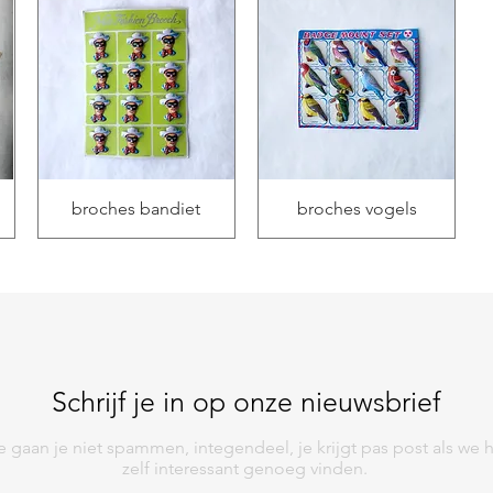
broches bandiet
broches vogels
Schrijf je in op onze nieuwsbrief
 gaan je niet spammen, integendeel, je krijgt pas post als we 
zelf interessant genoeg vinden.