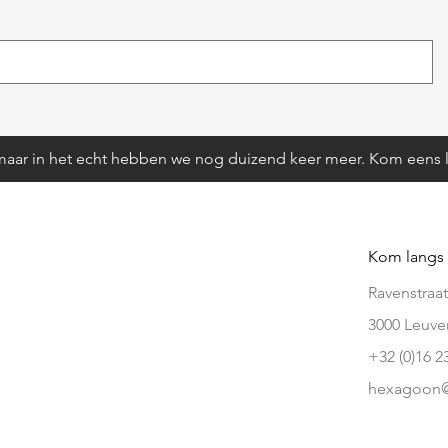
aar in het echt hebben we nog duizend keer meer. Kom eens l
Kom langs
Ravenstraat
3000 Leuve
+32 (0)16 2
hexagoon@