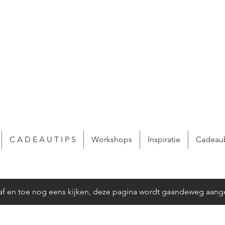
C A D E A U T I P S
Workshops
Inspiratie
Cadeau
f en toe nog eens kijken, deze pagina wordt gaandeweg aang