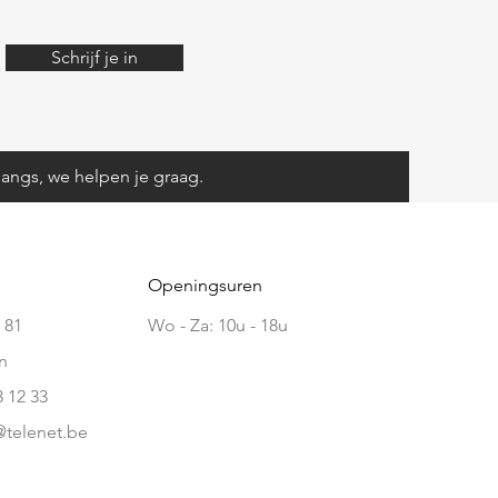
Schrijf je in
angs, we helpen je graag.
Openingsuren
 81
Wo - Za: 10u - 18u
n
3 12 33
telenet.be