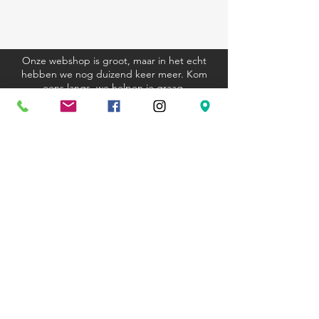
Onze webshop is groot, maar in het echt
hebben we nog duizend keer meer. Kom
eens langs, we helpen je graag.
Algemene voorwaarden
Verzending en retourbeleid
Privacyverklaring
Cookieverklaring
Kom langs
Ravenstraat 81
3000 Leuven
+32 (0)16 23 12 33
hexagoon@telenet.be
Openingsuren