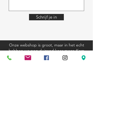
Schrijf je in
Onze webshop is groot, maar in het echt
hebben we nog duizend keer meer. Kom
eens langs, we helpen je graag.
Algemene voorwaarden
Verzending en retourbeleid
Privacyverklaring
Cookieverklaring
Kom langs
Ravenstraat 81
3000 Leuven