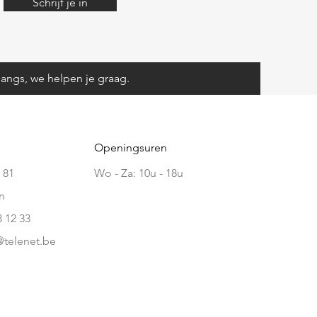
Schrijf je in
angs, we helpen je graag.
Openingsuren
 81
Wo - Za: 10u - 18u
n
3 12 33
telenet.be