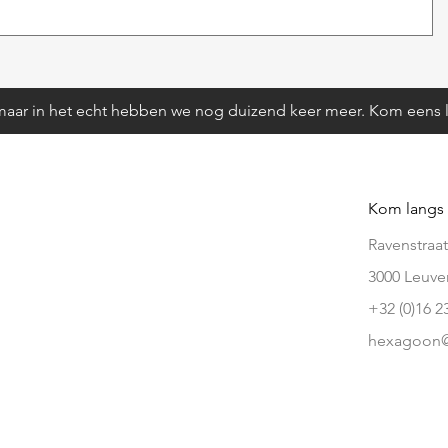
aar in het echt hebben we nog duizend keer meer. Kom eens l
Kom langs
Ravenstraat
3000 Leuve
+32 (0)16 2
hexagoon@