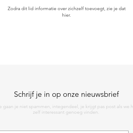
Zodra dit lid informatie over zichzelf toevoegt, zie je dat
hier.
Schrijf je in op onze nieuwsbrief
 gaan je niet spammen, integendeel, je krijgt pas post als we 
zelf interessant genoeg vinden.