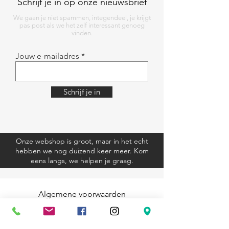
Schrijf je in op onze nieuwsbrief
We gaan je niet spammen, integendeel, je krijgt
pas post als we het zelf interessant genoeg
vinden.
Jouw e-mailadres
Schrijf je in
Onze webshop is groot, maar in het echt
hebben we nog duizend keer meer. Kom
eens langs, we helpen je graag.
Algemene voorwaarden
Verzending en retourbeleid
Privacyverklaring