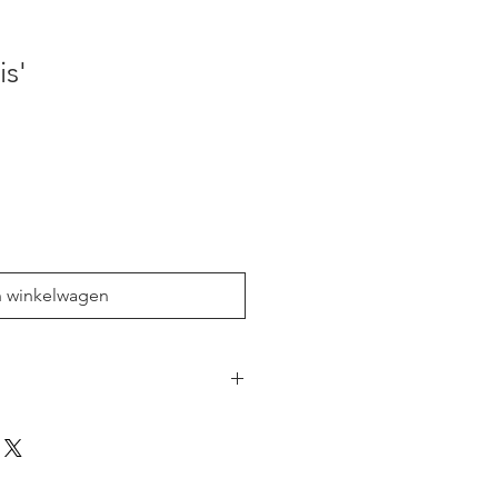
is'
n winkelwagen
ndgemaakt in ons atelier.
resthout, waardoor het voorbeeld
soms niet perfect uitziet. Maar de
lt wel 100% dekkend. De stempels