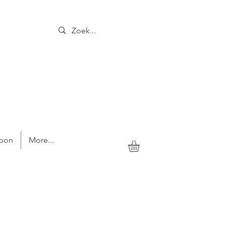
bon
More...