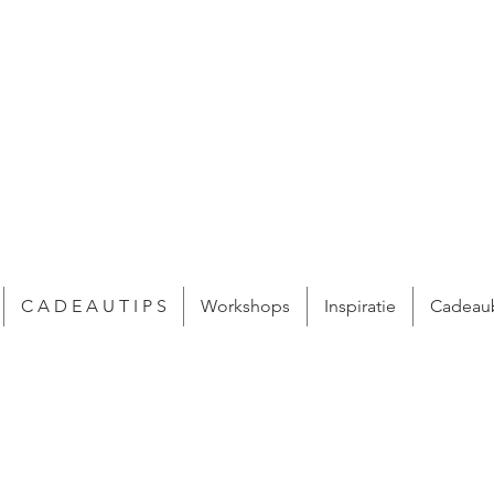
C A D E A U T I P S
Workshops
Inspiratie
Cadeau