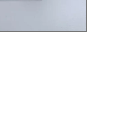
op de foto's hebben so
een propere, ongebr