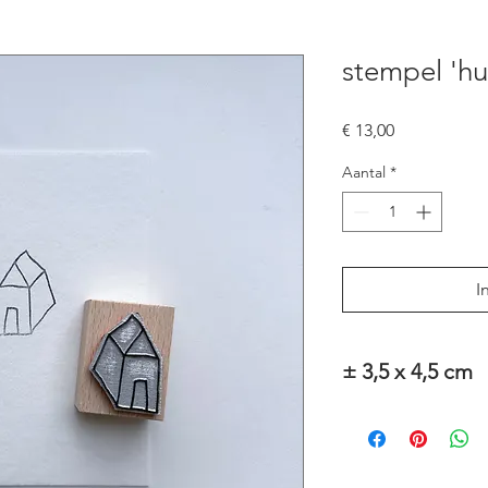
stempel 'hu
Prijs
€ 13,00
Aantal
*
I
± 3,5 x 4,5 cm
Alle stempels zijn ha
We gebruiken liefst 
op de stempelrug er 
stempel zelf stempe