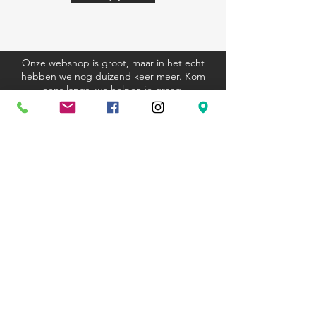
Onze webshop is groot, maar in het echt
hebben we nog duizend keer meer. Kom
eens langs, we helpen je graag.
Algemene voorwaarden
Verzending en retourbeleid
Privacyverklaring
Cookieverklaring
Kom langs
Ravenstraat 81
3000 Leuven
+32 (0)16 23 12 33
hexagoon@telenet.be