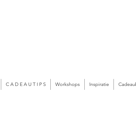
C A D E A U T I P S
Workshops
Inspiratie
Cadeau