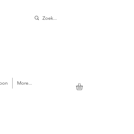
bon
More...