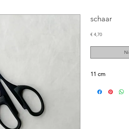
schaar
Prijs
€ 4,70
Ni
11 cm
kleine, scherpe Teflo