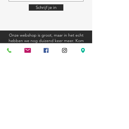
Schrijf je in
Onze webshop is groot, maar in het echt
hebben we nog duizend keer meer. Kom
eens langs, we helpen je graag.
Algemene voorwaarden
Verzending en retourbeleid
Privacyverklaring
Cookieverklaring
Kom langs
Ravenstraat 81
3000 Leuven
+32 (0)16 23 12 33