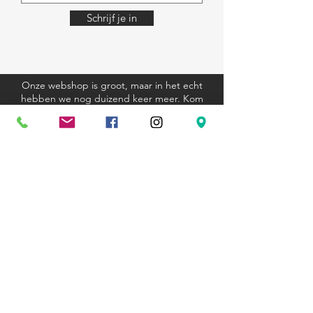
Schrijf je in
Onze webshop is groot, maar in het echt
hebben we nog duizend keer meer. Kom
eens langs, we helpen je graag.
Algemene voorwaarden
Verzending en retourbeleid
Privacyverklaring
Cookieverklaring
Kom langs
Ravenstraat 81
3000 Leuven
+32 (0)16 23 12 33