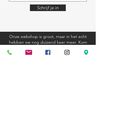
Schrijf je in
Onze webshop is groot, maar in het echt
hebben we nog duizend keer meer. Kom
eens langs, we helpen je graag.
Algemene voorwaarden
Verzending en retourbeleid
Privacyverklaring
Cookieverklaring
Kom langs
Ravenstraat 81
3000 Leuven
+32 (0)16 23 12 33