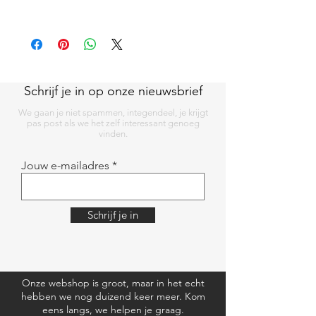
Mooi doosje met lichtslinger, op maat
gesneden papier in felle kleuren en plooi-
instructies.
Schrijf je in op onze nieuwsbrief
We gaan je niet spammen, integendeel, je krijgt
pas post als we het zelf interessant genoeg
vinden.
Jouw e-mailadres
Schrijf je in
Onze webshop is groot, maar in het echt
hebben we nog duizend keer meer. Kom
eens langs, we helpen je graag.