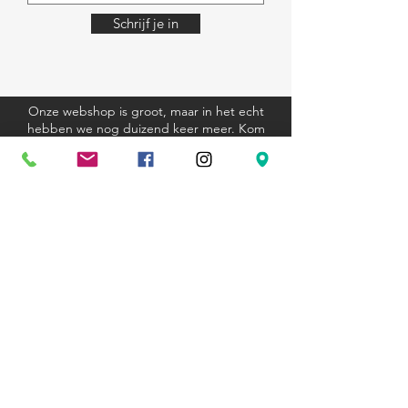
Schrijf je in
Onze webshop is groot, maar in het echt
hebben we nog duizend keer meer. Kom
eens langs, we helpen je graag.
Algemene voorwaarden
Verzending en retourbeleid
Privacyverklaring
Cookieverklaring
Kom langs
Ravenstraat 81
3000 Leuven
+32 (0)16 23 12 33