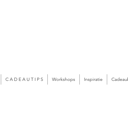
C A D E A U T I P S
Workshops
Inspiratie
Cadeau