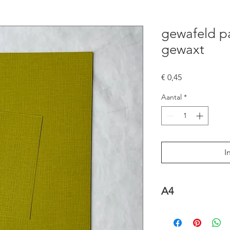
gewafeld p
gewaxt
Prijs
€ 0,45
Aantal
*
I
A4
110 gr/m2