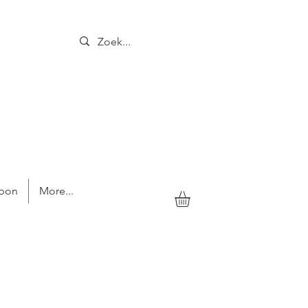
bon
More...