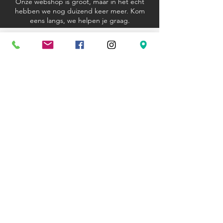
Onze webshop is groot, maar in het echt
hebben we nog duizend keer meer. Kom
eens langs, we helpen je graag.
Algemene voorwaarden
Verzending en retourbeleid
Privacyverklaring
Cookieverklaring
Kom langs
Ravenstraat 81
3000 Leuven
+32 (0)16 23 12 33
hexagoon@telenet.be
Openingsuren
Wo - Za: 10u - 18u