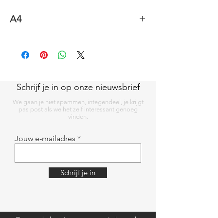
A4
450 gr/m2
Schrijf je in op onze nieuwsbrief
We gaan je niet spammen, integendeel, je krijgt
pas post als we het zelf interessant genoeg
vinden.
Jouw e-mailadres
Schrijf je in