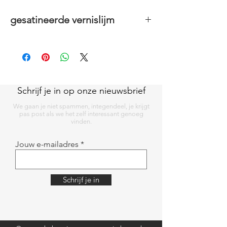
gesatineerde vernislijm
Voor toepassingen onder en op papier.
250 ml
droogt transparant op
Schrijf je in op onze nieuwsbrief
We gaan je niet spammen, integendeel, je krijgt
pas post als we het zelf interessant genoeg
vinden.
Jouw e-mailadres
Schrijf je in