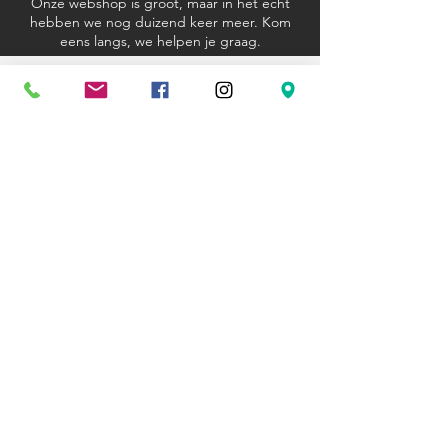
Onze webshop is groot, maar in het echt
hebben we nog duizend keer meer. Kom
eens langs, we helpen je graag.
Algemene voorwaarden
Verzending en retourbeleid
Privacyverklaring
Cookieverklaring
Kom langs
Ravenstraat 81
3000 Leuven
+32 (0)16 23 12 33
hexagoon@telenet.be
Openingsuren
Wo - Za: 10u - 18u