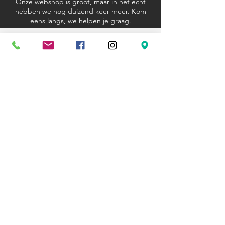
Onze webshop is groot, maar in het echt
hebben we nog duizend keer meer. Kom
eens langs, we helpen je graag.
Algemene voorwaarden
Verzending en retourbeleid
Privacyverklaring
Cookieverklaring
Kom langs
Ravenstraat 81
3000 Leuven
+32 (0)16 23 12 33
hexagoon@telenet.be
Openingsuren
Wo - Za: 10u - 18u