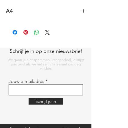
A4
290 gr/m2
Schrijf je in op onze nieuwsbrief
We gaan je niet spammen, integendeel, je krijgt
pas post als we het zelf interessant genoeg
vinden.
Jouw e-mailadres
Schrijf je in