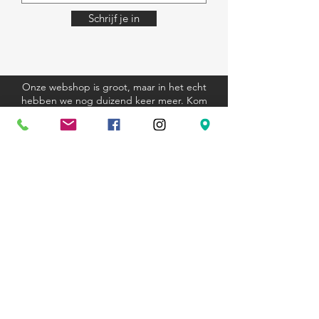
Schrijf je in
Onze webshop is groot, maar in het echt
hebben we nog duizend keer meer. Kom
eens langs, we helpen je graag.
Algemene voorwaarden
Verzending en retourbeleid
Privacyverklaring
Cookieverklaring
Kom langs
Ravenstraat 81
3000 Leuven
+32 (0)16 23 12 33