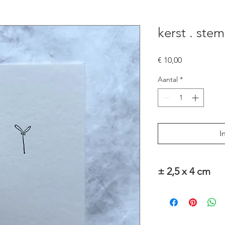
kerst . stem
Prijs
€ 10,00
Aantal
*
I
± 2,5 x 4 cm
Alle stempels zijn ha
We gebruiken liefst 
op de stempelrug er 
stempel zelf stempe