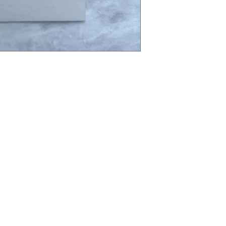
op de foto's hebben so
een propere, ongebr