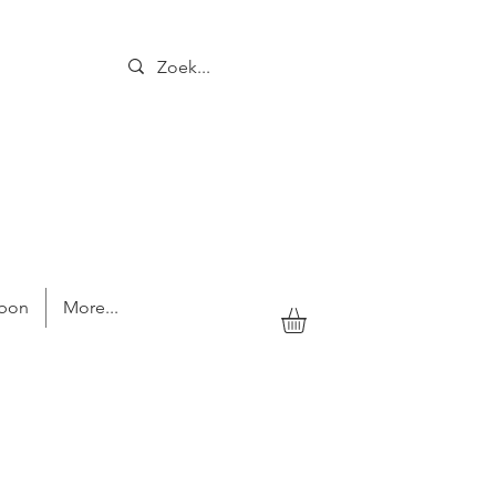
bon
More...