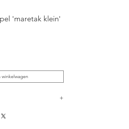
pel 'maretak klein'
n winkelwagen
ndgemaakt in ons atelier.
resthout, waardoor het voorbeeld
soms niet perfect uitziet. Maar de
lt wel 100% dekkend. De stempels