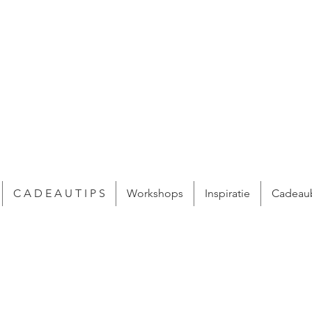
C A D E A U T I P S
Workshops
Inspiratie
Cadeau