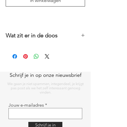
In winkelwagen
Wat zit er in de doos
Een mooi doosje met daarin een ets pen,
inkt, tarlatane, zijdepapier, melkkarton, vilt,
een beknopt stappenplan, aquarel papier
en katoen papier, een kader/doosje.
Genoeg om mee te starten.
Schrijf je in op onze nieuwsbrief
We gaan je niet spammen, integendeel, je krijgt
pas post als we het zelf interessant genoeg
vinden.
Jouw e-mailadres
Schrijf je in