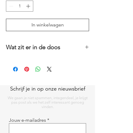
In winkelwagen
Wat zit er in de doos
Een dankjewel, veel succes, proficiat,
sterkte, hoera,… wens in een doosje.
Schrijf je in op onze nieuwsbrief
We gaan je niet spammen, integendeel, je krijgt
pas post als we het zelf interessant genoeg
vinden.
Jouw e-mailadres