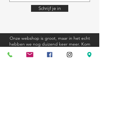
Schrijf je in
Onze webshop is groot, maar in het echt
hebben we nog duizend keer meer. Kom
eens langs, we helpen je graag.
Algemene voorwaarden
Verzending en retourbeleid
Privacyverklaring
Cookieverklaring
Kom langs
Ravenstraat 81
3000 Leuven
+32 (0)16 23 12 33