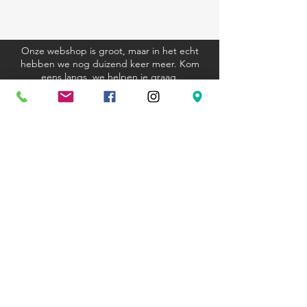
Onze webshop is groot, maar in het echt
hebben we nog duizend keer meer. Kom
eens langs, we helpen je graag.
Algemene voorwaarden
Verzending en retourbeleid
Privacyverklaring
Cookieverklaring
Kom langs
Ravenstraat 81
3000 Leuven
+32 (0)16 23 12 33
hexagoon@telenet.be
Openingsuren