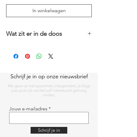
In winkelwagen
Wat zit er in de doos
10 kaarten (A6), groot assortiment
zijdepapier, gekleurd en pergamynpapier,
meeldraden, verschillende kleuren
bloementape en 2 bloemen-voorbeelden.
Schrijf je in op onze nieuwsbrief
We gaan je niet spammen, integendeel, je krijgt
pas post als we het zelf interessant genoeg
vinden.
Jouw e-mailadres
Schrijf je in