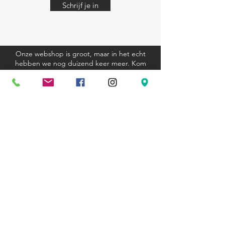
Schrijf je in
Onze webshop is groot, maar in het echt
hebben we nog duizend keer meer. Kom
eens langs, we helpen je graag.
Algemene voorwaarden
Verzending en retourbeleid
Privacyverklaring
Cookieverklaring
Kom langs
Ravenstraat 81
3000 Leuven
+32 (0)16 23 12 33
hexagoon@telenet.be