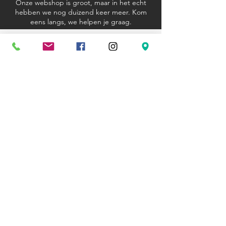
Onze webshop is groot, maar in het echt
hebben we nog duizend keer meer. Kom
eens langs, we helpen je graag.
Algemene voorwaarden
Verzending en retourbeleid
Privacyverklaring
Cookieverklaring
Kom langs
Ravenstraat 81
3000 Leuven
+32 (0)16 23 12 33
hexagoon@telenet.be
Openingsuren
Wo - Za: 10u - 18u