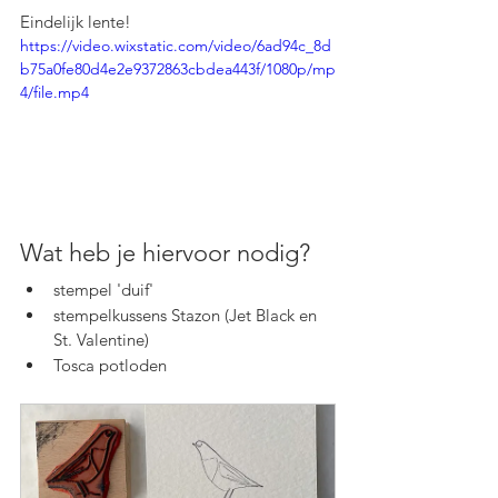
Eindelijk lente!
https://video.wixstatic.com/video/6ad94c_8d
b75a0fe80d4e2e9372863cbdea443f/1080p/mp
4/file.mp4
Wat heb je hiervoor nodig?
stempel 'duif'
stempelkussens Stazon (Jet Black en 
St. Valentine)
Tosca potloden