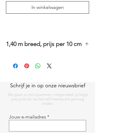
In winkelwagen
1,40 m breed, prijs per 10 cm
100% katoenen stof met PVC coating.
Deze stof kan je wassen en strijken aan de
katoenzijde.
Ideaal als tafelzeil, toiletzak, regenjas. (De
ruitjes zijn +/- 3x3mm)
Schrijf je in op onze nieuwsbrief
We gaan je niet spammen, integendeel, je krijgt
pas post als we het zelf interessant genoeg
vinden.
Jouw e-mailadres