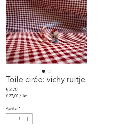
Toile cirée: vichy ruitje
Prijs
€ 2,70
€ 27,00
/
1m
€ 27,00
per
Aantal
*
1
Meter