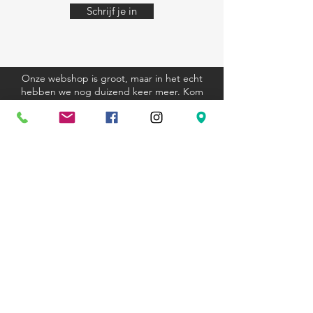
Schrijf je in
Onze webshop is groot, maar in het echt
hebben we nog duizend keer meer. Kom
eens langs, we helpen je graag.
Algemene voorwaarden
Verzending en retourbeleid
Privacyverklaring
Cookieverklaring
Kom langs
Ravenstraat 81
3000 Leuven
+32 (0)16 23 12 33
hexagoon@telenet.be