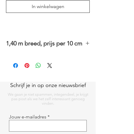
In winkelwagen
1,40 m breed, prijs per 10 cm
100% katoenen stof met PVC coating.
Deze stof kan je wassen en strijken aan de
katoenzijde.
Ideaal als tafelzeil, toiletzak, regenjas.
Schrijf je in op onze nieuwsbrief
We gaan je niet spammen, integendeel, je krijgt
pas post als we het zelf interessant genoeg
vinden.
Jouw e-mailadres