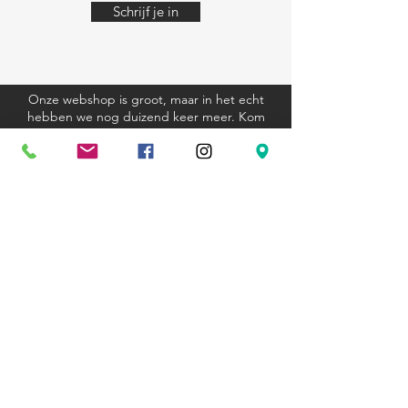
Schrijf je in
Onze webshop is groot, maar in het echt
hebben we nog duizend keer meer. Kom
eens langs, we helpen je graag.
Algemene voorwaarden
Verzending en retourbeleid
Privacyverklaring
Cookieverklaring
Kom langs
Ravenstraat 81
3000 Leuven
+32 (0)16 23 12 33
hexagoon@telenet.be